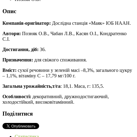
Опис
Компанія-оригінатор:
Дослідна станція «Маяк» ІОБ НААН.
Автори:
Позняк О.В., Чабан Л.В., Касян О.І., Кондратенко
С.І.
Достигання, діб:
36.
Призначення:
для свіжого споживання.
Вміст:
сухої речовини у зеленій масі –8,3%, загального цукру
– 1,1%, вітаміну С – 17,79 мг/100 г.
Загальна урожайність,т/га
: 18,1. Маса, г: 135,5.
Особливості:
декоративний, дружнодостигаючий,
холодостійкий, високовітамінний.
Поділитися
Статистика