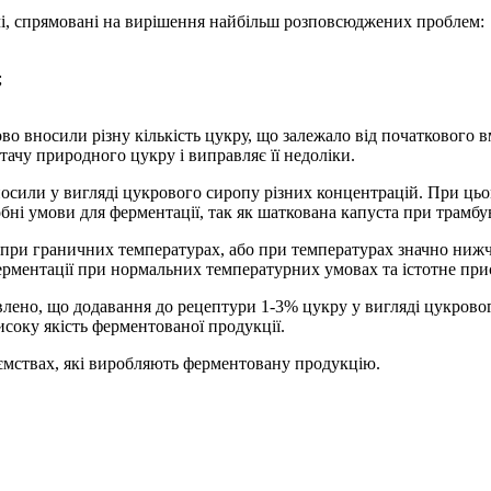
ачі, спрямовані на вирішення найбільш розповсюджених проблем:
;
о вносили різну кількість цукру, що залежало від початкового в
ачу природного цукру і виправляє її недоліки.
осили у вигляді цукрового сиропу різних концентрацій. При цьо
обні умови для ферментації, так як шаткована капуста при трамб
ї при граничних температурах, або при температурах значно ниж
рментації при нормальних температурних умовах та істотне при
лено, що додавання до рецептури 1-3% цукру у вигляді цукровог
соку якість ферментованої продукції.
ємствах, які виробляють ферментовану продукцію.