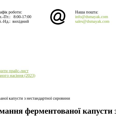
афік роботи:
Наша пошта:
.-Пт.: 8:00-17:00
info@dsmayak.com
.-Нд.: вихідний
sales@dsmayak.com
жити прайс-лист
ного насіння (2023)
ної капусти з нестандартної сировини
мання ферментованої капусти з