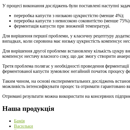
У процесі виконання досліджень були поставлені наступні зад
переробка капусти з низькою цукристістю (менше 4%);
переробка капусти з невисокою соковитістю (менше 75%)
ферментація капусти при зниженій температурі.
Для вирішення першої проблеми, у класичну рецептуру додатков
випадках, коли сировина має низьку цукристість компенсує нест
Для вирішення другої проблеми встановлену кількість цукру вн
компенсує нестачу власного соку, що дає змогу створити анаер
Третя проблема полягає у необхідності проведення ферментаці
ферментованої капусти зумовлює негайний початок процесу фе
Таким чином, на основі експериментальних досліджень встанов
можливість інтенсифікувати процес та отримати гарантовано ви
Отримані результати можна використати на консервних підпри
Наша продукція
Бамія
Васильки