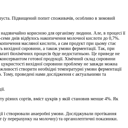
пуста. Підвищений попит споживачів, особливо в зимовий
ї надзвичайно корисною для організму людини. Але, в процесі її
ти-семи днів відбулось накопичення молочної кислоти до 0,7%.
копичення масляної кислоти, а сам продукт при цьому стає
 вихідної сировини, а також умови ферментації. Так, при
ьтаті біохімічних процесів буде недостатньою. Це приведе не
м консервантом готової продукції. Хімічний склад сировини
ій цукристості вихідної сировини проблему не завжди можна
ожливості створити необхідні температурні умови ферментації
. Тому, проведені нами дослідження є актуальними та
ії.
у різних сортів, вміст цукрів у якій становив менше 4%. Як
ії і створювали анаеробні умови. Досліджували протікання
т (у перерахунку на молочну) та органолептичні показники.