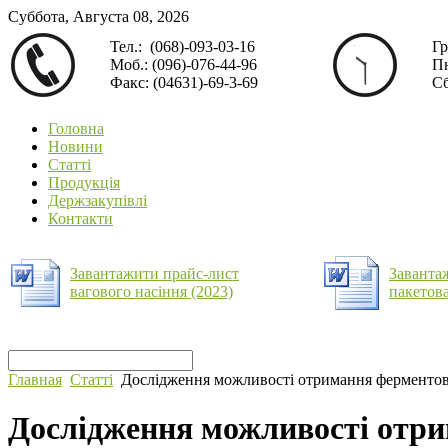
Суббота, Августа 08, 2026
Тел.: (068)-093-03-16
Гр
Моб.: (096)-076-44-96
Пн
Факс: (04631)-69-3-69
Сб
Головна
Новини
Статті
Продукція
Держзакупівлі
Контакти
Завантажити прайс-лист
Заванта
вагового насіння (2023)
пакетова
Главная
Статті
Дослідження можливості отримання ферментова
Дослідження можливості отри