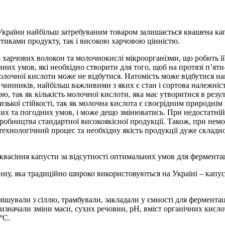
України найбільш затребуваним товаром залишається квашена ка
тиками продукту, так і високою харчовою цінністю.
С, харчових волокон та молочнокислі мікроорганізми, що робить ї
евних умов, які необхідно створити для того, щоб на протязі п’я
лочної кислоти може не відбутися. Натомість може відбутися на
нників, найбільш важливими з яких є стан і сортова належність
, так як кількість молочної кислоти, яка має утворитися в резул
низької стійкості, так як молочна кислота є своєрідним природні
чних та погодних умов, і може дещо змінюватись. При недостатн
робництва стандартної високоякісної продукції. Також, при нем
ехнологічний процес та необхідну якість продукції дуже складно
квасіння капусти за відсутності оптимальних умов для ферментац
ну, яка традиційно широко використовуються на Україні – капуст
ішували з сіллю, трамбували, закладали у ємності для ферментац
изначали зміни маси, сухих речовин, рН, вміст органічних кисло
ºС.