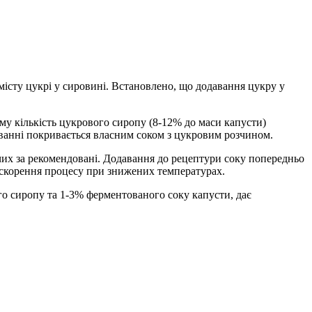
місту цукрі у сировині. Встановлено, що додавання цукру у
му кількість цукрового сиропу (8-12% до маси капусти)
уванні покривається власним соком з цукровим розчином.
чих за рекомендовані. Додавання до рецептури соку попередньо
скорення процесу при знижених температурах.
о сиропу та 1-3% ферментованого соку капусти, дає