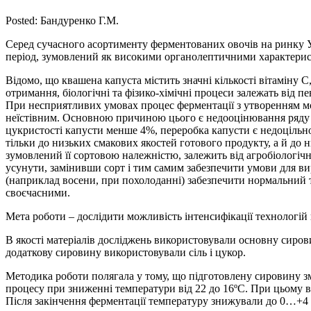
Posted:
Бандуренко Г.М.
Серед сучасного асортименту ферментованих овочів на ринку 
період, зумовлений як високими органолептичними характерис
Відомо, що квашена капуста містить значні кількості вітаміну 
отримання, біологічні та фізико-хімічні процеси залежать від п
При несприятливих умовах процес ферментації з утворенням мо
неїстівним. Основною причиною цього є недооцінювання ряду чи
цукристості капусти менше 4%, переробка капусти є недоцільною
тільки до низьких смакових якостей готового продукту, а й до 
зумовлений її сортовою належністю, залежить від агробіологі
усунути, замінивши сорт і тим самим забезпечити умови для ви
(наприклад восени, при похолоданні) забезпечити нормальний т
своєчасними.
Мета роботи – дослідити можливість інтенсифікації технологій 
В якості матеріалів досліджень використовували основну сирови
додаткову сировину використовували сіль і цукор.
Методика роботи полягала у тому, що підготовлену сировину зм
процесу при зниженні температури від 22 до 16ºС. При цьому в
Після закінчення ферментації температуру знижували до 0…+4 